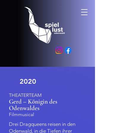
2020
TH
EATERTEAM
Gerd – Königin des
Odenwaldes
Filmmu
sical
Drei Dragqueens reisen in den
Odenwald, in die Tiefen ihrer