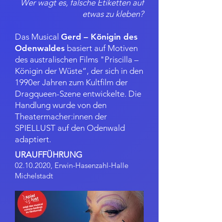
Wer wagt es, falsche Etiketten auf
etwas zu kleben?
Das Musical
Gerd – Königin des
Odenwaldes
basiert auf Motiven
des australischen Films "Priscilla –
Königin der Wüste“, der sich in den
1990er Jahren zum Kultfilm der
Dragqueen-Szene entwickelte.
Die
Handlung wurde von den
Theatermacher:
innen der
SPIELLUST auf den Odenwald
adaptiert.
URAUFFÜHRUNG
02.10.2020
, Erwin-Hasenzahl-Halle
Michelstadt