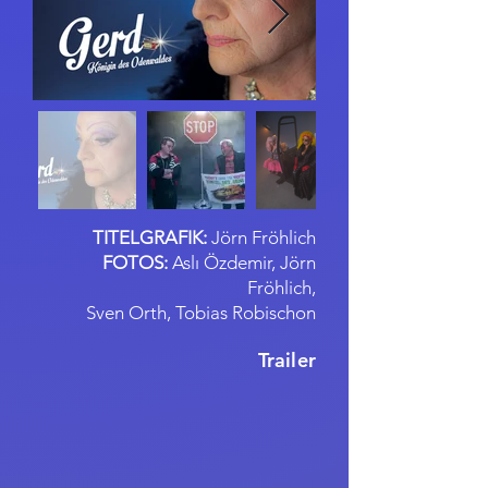
TITELGRAFIK:
Jörn Fröhlich
FOTOS:
Aslı Özdemir, Jörn
Fröhlich,
Sven Orth, Tobias Robischon
Trailer