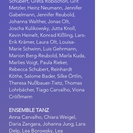
Schubert, Greta Robischon, Grit
Metzler, Heinz Neumann, Jennifer
Gabelmann, Jennifer Reubold,
Johanna Walther, Jonas Olt,
Joscha Kulikowsky, Jutta Knoll,
Kevin Heinelt, Konrad Kißling, Lars-
Erik Krämer, Laura Olt, Louisa-
Marie Schwinn, Luis Gehrmann,
Marion Berg-Reubold, Marla Kuda,
Marlies Voigt, Paula Rieker,
Rebecca Schubert, Reinhardt
Köthe, Salome Bader, Silke Örtlin,
Theresa Nußbauer-Tietz, Thomas
Lohrbächer, Tiago Carvalho, Viona
Crößmann
ENSEMBLE TANZ
Anna Carvalho, Chiara Weigel,
Daria Zangara, Johanna Jung, Lara
Delp, Lea Borowsky, Lea