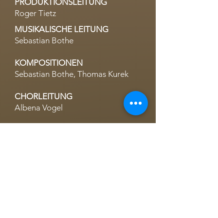
PRODUKTIONSLEITUNG
Roger Tietz
MUSIKALISCHE LEITUNG
Sebastian Bothe
KOMPOSITIONEN
Sebastian Bothe, Thomas Kurek
CHORLEITUNG
Albena Vogel
AUFNAHMELEITUNG MUSIK
Thomas Kurek, Josko Joketovic
CHOREOGRAFISCHE LEITUNG &
EINSTUDIERUNG
Karen Probst
CHOREOGRAFISCHE ASSISTENZ
Sylvia Kapraun