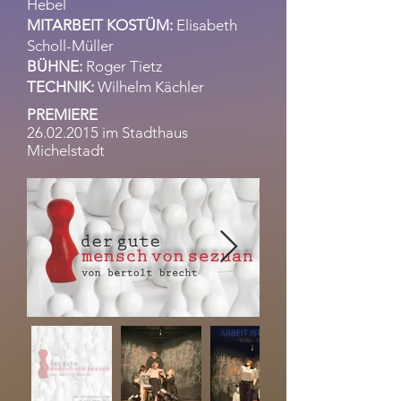
Hebel
MITARBEIT KOSTÜM:
Elisabeth
Scholl-Müller
BÜHNE:
Roger Tietz
TECHNIK:
Wilhelm Kächler
PREMIERE
26.02.2015
im Stadthaus
Michelstadt