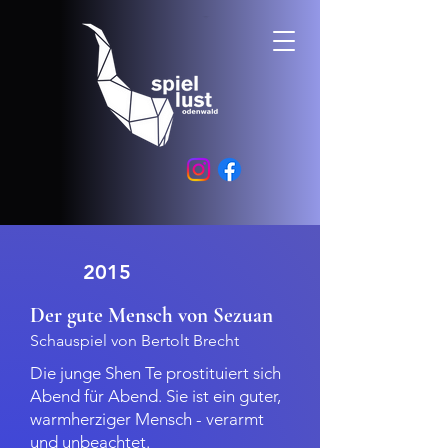
2015
Der gute Mensch von Sezuan
Schauspiel von Bertolt Brecht
Die junge Shen Te prostituiert sich
Abend für Abend.
Sie ist ein guter,
warmherziger Mensch - verarmt
und unbeachtet.