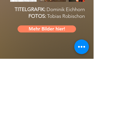
TITELGRAFIK:
Dominik Eichhorn
FOTOS:
Tobias Robischon
Mehr Bilder hier!
Michael Lang im Odenwälder
Echo